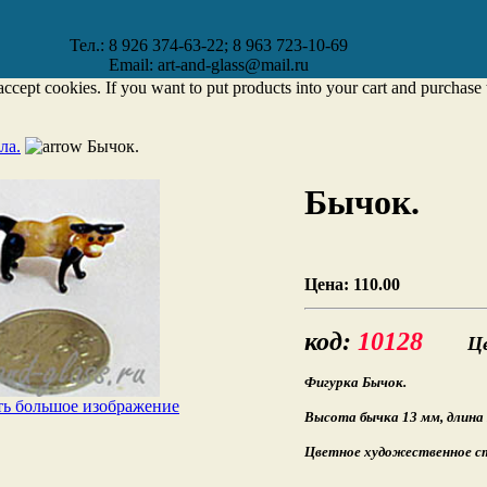
Тел.: 8 926 374-63-22; 8 963 723-10-69
Email: art-and-glass@mail.ru
accept cookies. If you want to put products into your cart and purchas
ла.
Бычок.
Бычок.
Цена:
110.00
код:
10128
Цен
Фигурка Бычок.
ь большое изображение
Высота бычка 13 мм, длина 
Цветное художественное с