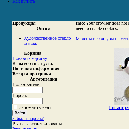
Как купить
Продукция
Info
: Your browser does not 
Оптом
need to enable cookies.
Художественное стекло
Маленькие фигуры из стек
оптом.
Корзина
Показать корзину
Ваша корзина пуста.
Полезная информация
Все для праздника
Авторизация
Пользователь
Пароль
Запомнить меня
Посмотрет
Забыли пароль?
Вы не зарегистрированы.
Регистрация