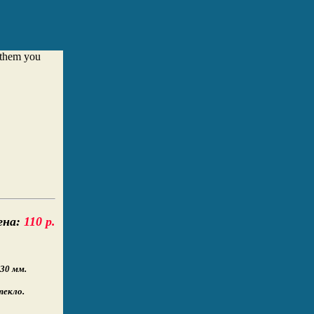
e them you
а:
110 р.
30 мм.
текло.