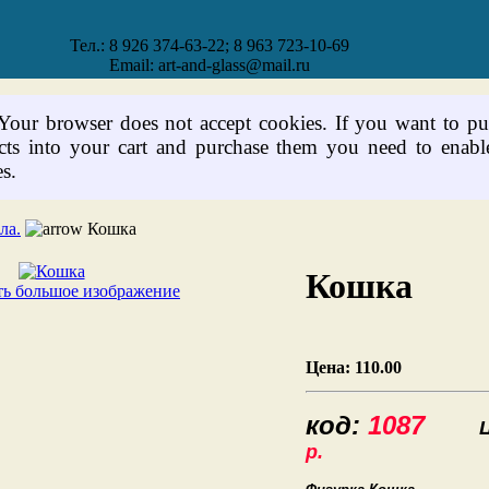
Тел.: 8 926 374-63-22; 8 963 723-10-69
Email: art-and-glass@mail.ru
 Your browser does not accept cookies. If you want to pu
cts into your cart and purchase them you need to enabl
s.
ла.
Кошка
Кошка
ь большое изображение
Цена:
110.00
код:
1087
Це
р.