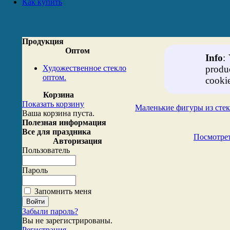
Как купить
Продукция
Оптом
Info
:
Художественное стекло
produ
оптом.
cookie
Корзина
Показать корзину
Маленькие фигуры из стек
Ваша корзина пуста.
Полезная информация
Все для праздника
Посмотрет
Авторизация
Пользователь
Пароль
Запомнить меня
Забыли пароль?
Вы не зарегистрированы.
Регистрация