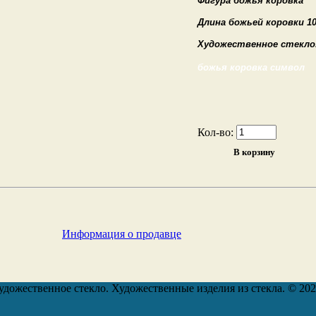
Фигура божья коровка
Длина божьей коровки 10
Художественное стекло
божья коровка символ
Кол-во:
Информация о продавце
удожественное стекло. Художественные изделия из стекла. © 20