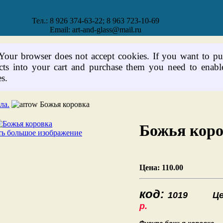
Тел.: 8 926 374-63-22; 8 963 723-10-69
Email: art-and-glass@mail.ru
 Your browser does not accept cookies. If you want to pu
cts into your cart and purchase them you need to enabl
s.
ла.
Божья коровка
Божья кор
ь большое изображение
Цена:
110.00
код:
1019
Цен
р.