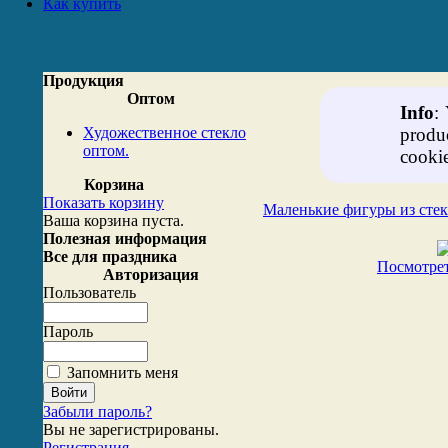
Как купить
Продукция
Оптом
Info
:
Художественное стекло
produ
оптом.
cookie
Корзина
Показать корзину
Маленькие фигуры из стек
Ваша корзина пуста.
Полезная информация
Все для праздника
Посмотрет
Авторизация
Пользователь
Пароль
Запомнить меня
Забыли пароль?
Вы не зарегистрированы.
Регистрация