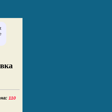
t
e
овка
а:
110