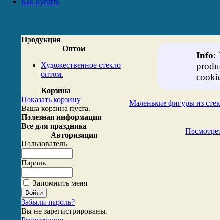
Как купить
Продукция
Оптом
Info
:
Художественное стекло
produ
оптом.
cookie
Корзина
Показать корзину
Маленькие фигуры из стек
Ваша корзина пуста.
Полезная информация
Все для праздника
Посмотрет
Авторизация
Пользователь
Пароль
Запомнить меня
Забыли пароль?
Вы не зарегистрированы.
Регистрация