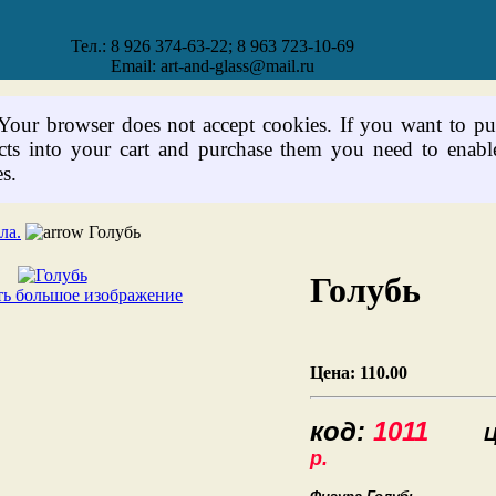
Тел.: 8 926 374-63-22; 8 963 723-10-69
Email: art-and-glass@mail.ru
 Your browser does not accept cookies. If you want to pu
cts into your cart and purchase them you need to enabl
s.
ла.
Голубь
Голубь
ь большое изображение
Цена:
110.00
код:
1011
Цен
р.