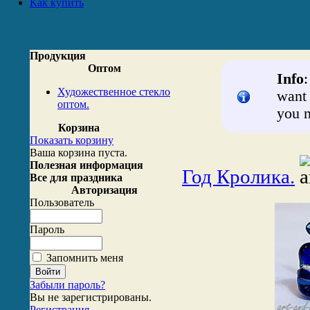
Как купить
Продукция
Оптом
Info
Художественное стекло
want 
оптом.
you n
Корзина
Показать корзину
Ваша корзина пуста.
Полезная информация
Год Кролика.
Все для праздника
Авторизация
Пользователь
Пароль
Запомнить меня
Забыли пароль?
Вы не зарегистрированы.
Регистрация