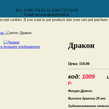
Тел.: 8 926 374-63-22; 8 963 723-10-69
Email: art-and-glass@mail.ru
accept cookies. If you want to put products into your cart and purchas
ла.
Дракон
Дракон
ь большое изображение
Цена:
110.00
код:
1009
Це
р.
Фигура Дракон.
Высота дракона 25 мм.
Художественное стекло