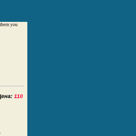
e them you
на:
110
.