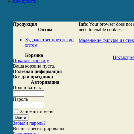
Как купить
Продукция
Info
: Your browser does not 
Оптом
need to enable cookies.
Художественное стекло
Маленькие фигуры из стек
оптом.
Корзина
Посмотрет
Показать корзину
Ваша корзина пуста.
Полезная информация
Все для праздника
Авторизация
Пользователь
Пароль
Запомнить меня
Забыли пароль?
Вы не зарегистрированы.
Регистрация